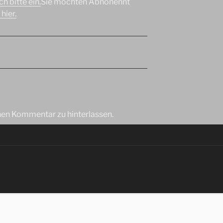
h bitte ein.
Sie möchten Abnonennt
hier.
inen Kommentar zu hinterlassen.