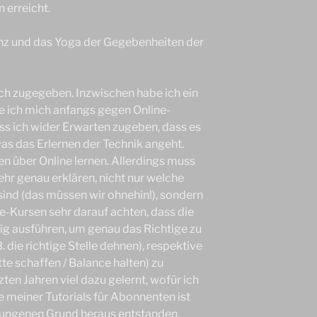
erreicht.
nz und das Yoga der Gegebenheiten der
ich zugegeben. Inzwischen habe ich ein
e ich mich anfangs gegen Online-
uss ich wider Erwarten zugeben, dass es
as das Erlernen der Technik angeht.
 über Online lernen. Allerdings muss
hr genau erklären, nicht nur welche
nd (das müssen wir ohnehin!), sondern
ne-Kursen sehr darauf achten, dass die
ig ausführen, um genau das Richtige zu
. die richtige Stelle dehnen), respektive
tte schaffen / Balance halten) zu
zten Jahren viel dazu gelernt, wofür ich
e meiner Tutorials für Abonnenten ist
wungenen Grund heraus entstanden,