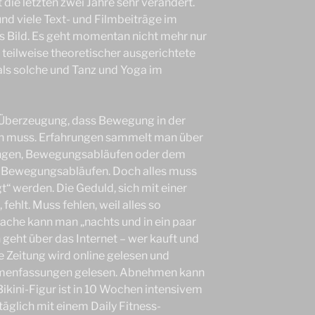
 die letzten zwei Jahre sehr verändert.
und viele Text- und Filmbeiträge im
s Bild. Es geht momentan nicht mehr nur
 teilweise theoretischer ausgerichtete
ls solche und Tanz und Yoga im
 Überzeugung, dass Bewegung in der
n muss. Erfahrungen sammelt man über
ngen, Bewegungsabläufen oder dem
 Bewegungsabläufen. Doch alles muss
t“ werden. Die Geduld, sich mit einer
fehlt. Muss fehlen, weil alles so
rache kann man „nachts und in ein paar
 geht über das Internet – wer kauft und
e Zeitung wird online gelesen und
mmenfassungen gelesen. Abnehmen kann
ikini-Figur ist in 10 Wochen intensivem
täglich mit einem Daily Fitness-