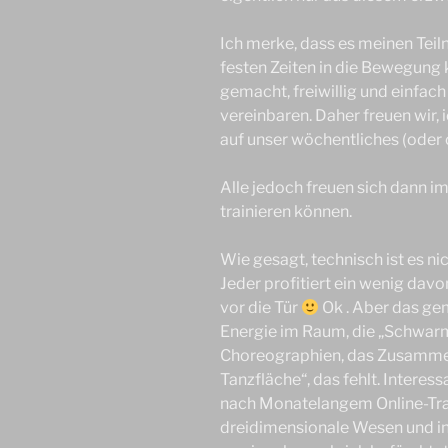
Ich merke, dass es meinen Teiln
festen Zeiten in die Bewegung
gemacht, freiwillig und einfach
vereinbaren. Daher freuen wir, 
auf unser wöchentliches (oder 
Alle jedoch freuen sich dann i
trainieren können.
Wie gesagt, technisch ist es nic
Jeder profitiert ein wenig dav
vor die Tür
Ok . Aber das ge
Energie im Raum, die „Schwarm
Choreographien, das Zusamme
Tanzfläche“, das fehlt. Interes
nach Monatelangem Online-Trai
dreidimensionale Wesen und in