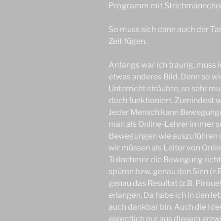
Programm mit Strichmännchen 
So muss sich dann auch der Ta
Zeit fügen.
Anfangs war ich traurig, muss 
etwas anderes Bild. Denn so wi
Unterricht sträubte, so sehr m
doch funktioniert. Zumindest w
Jeder Mensch kann Bewegungen
man als Online-Lehrer immer se
Bewegungen wie auszuführen si
wir müssen als Leiter von Onli
Teilnehmer die Bewegung richt
spüren bzw. genau den Sinn (z.B
genau das Resultat (z.B. Piroue
erlangen. Da habe ich in den let
auch dankbar bin. Auch die Ide
eigentlich nur aus diesem erz