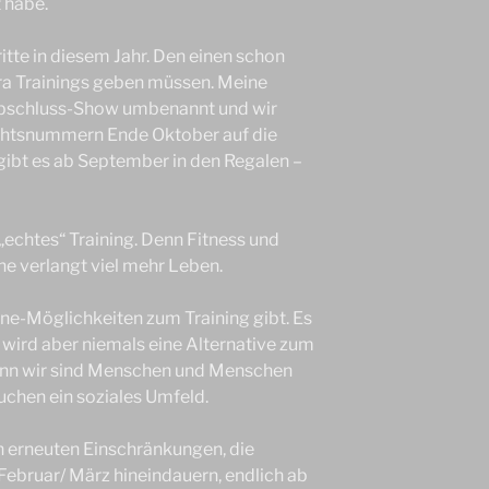
t habe.
itte in diesem Jahr. Den einen schon
tra Trainings geben müssen. Meine
Abschluss-Show umbenannt und wir
achtsnummern Ende Oktober auf die
ibt es ab September in den Regalen –
echtes“ Training. Denn Fitness und
ne verlangt viel mehr Leben.
nline-Möglichkeiten zum Training gibt. Es
 wird aber niemals eine Alternative zum
Denn wir sind Menschen und Menschen
uchen ein soziales Umfeld.
en erneuten Einschränkungen, die
 Februar/ März hineindauern, endlich ab