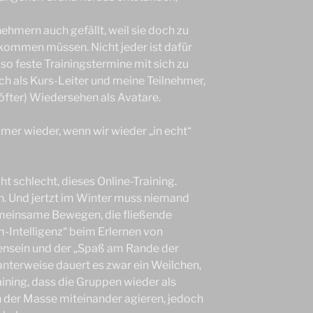
ehmern auch gefällt, weil sie doch zu
 kommen müssen. Nicht jeder ist dafür
 so feste Trainingstermine mit sich zu
ich als Kurs-Leiter und meine Teilnehmer,
öfter) Wiedersehen als Avatare.
mmer wieder, wenn wir wieder „in echt“
ht schlecht, dieses Online-Training.
on. Und jertzt im Winter muss niemand
meinsame Bewegen, die fließende
-Intelligenz“ beim Erlernen von
nsein und der „Spaß am Rande der
santerweise dauert es zwar ein Weilchen,
ning, dass die Gruppen wieder als
 der Masse miteinander agieren, jedoch