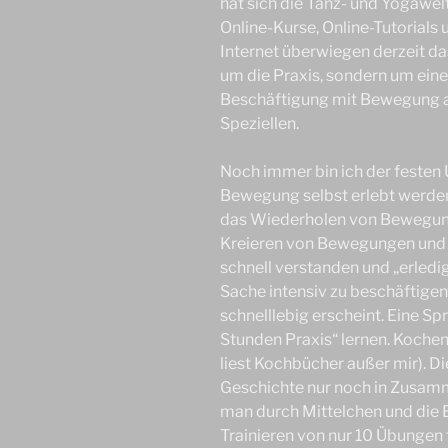
hat sich die Tanz- und Yogawelt
Online-Kurse, Online-Tutorials 
Internet überwiegen derzeit da
um die Praxis, sondern um eine
Beschäftigung mit Bewegung a
Speziellen.
Noch immer bin ich der festen
Bewegung selbst erlebt werde
das Wiederholen von Bewegu
Kreieren von Bewegungen und
schnell verstanden und „erledig
Sache intensiv zu beschäftigen, 
schnelllebig erscheint. Eine Sp
Stunden Praxis“ lernen. Kochen
liest Kochbücher außer mir). Di
Geschichte nur noch in Zusa
man durch Mittelchen und die B
Trainieren von nur 10 Übungen 