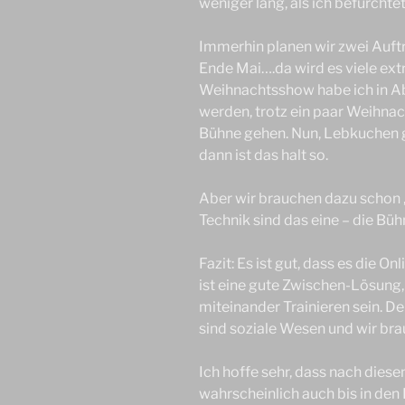
weniger lang, als ich befürchte
Immerhin planen wir zwei Auftr
Ende Mai….da wird es viele ex
Weihnachtsshow habe ich in 
werden, trotz ein paar Weihn
Bühne gehen. Nun, Lebkuchen g
dann ist das halt so.
Aber wir brauchen dazu schon „
Technik sind das eine – die Büh
Fazit: Es ist gut, dass es die O
ist eine gute Zwischen-Lösung,
miteinander Trainieren sein. 
sind soziale Wesen und wir bra
Ich hoffe sehr, dass nach dies
wahrscheinlich auch bis in den